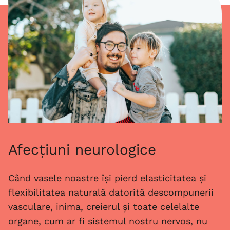
Afecțiuni neurologice
Când vasele noastre își pierd elasticitatea și
flexibilitatea naturală datorită descompunerii
vasculare, inima, creierul și toate celelalte
organe, cum ar fi sistemul nostru nervos, nu